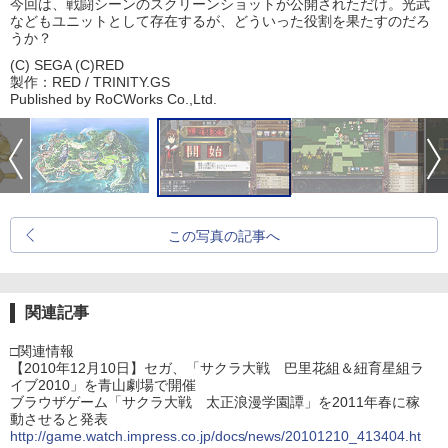
今回は、戦闘シーンのスクリーンショットが公開されただけ。光武
などもユニットとして存在するが、どういった役割を果たすのだろ
うか？
(C) SEGA (C)RED
製作：RED / TRINITY.GS
Published by RoCWorks Co.,Ltd.
この写真の記事へ
関連記事
□関連情報
【2010年12月10日】セガ、「サクラ大戦 巴里花組＆紐育星組ラ
イブ2010」を青山劇場で開催
ブラウザゲーム「サクラ大戦 太正浪漫学園譚」を2011年春に稼
動させると発表
http://game.watch.impress.co.jp/docs/news/20101210_413404.ht