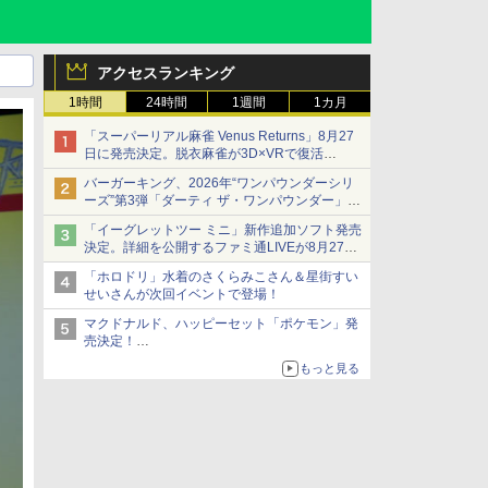
アクセスランキング
1時間
24時間
1週間
1カ月
「スーパーリアル麻雀 Venus Returns」8月27
日に発売決定。脱衣麻雀が3D×VRで復活
発売から2週間は20%オフになるセールが実施
バーガーキング、2026年“ワンパウンダーシリ
ーズ”第3弾「ダーティ ザ・ワンパウンダー」を
8月7日発売
「イーグレットツー ミニ」新作追加ソフト発売
「特製ガーリックマヨソース」を使用した超大
決定。詳細を公開するファミ通LIVEが8月27日
型チーズバーガー
20時から配信
「ホロドリ」水着のさくらみこさん＆星街すい
シリーズ累計100タイトルへ
せいさんが次回イベントで登場！
マクドナルド、ハッピーセット「ポケモン」発
売決定！
ポケモン30周年記念で30匹が大集合
もっと見る