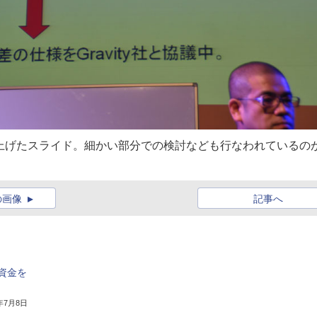
上げたスライド。細かい部分での検討なども行なわれているの
の画像
記事へ
資金を
6年7月8日