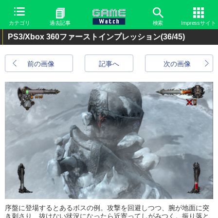
カテゴリ
過去記事
検索
Impressサイト
PS3/Xbox 360ファーストインプレッション
(36/45)
前の画像
記事へ
次の画像
序盤に登場するとあるボスの例。攻撃を回避しつつ、腕が地面に突
き刺さり、抜けない状況になったら近寄ってしがみつく。振り落と