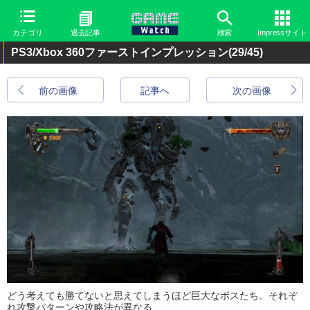
カテゴリ
過去記事
検索
Impressサイト
PS3/Xbox 360ファーストインプレッション
(29/45)
前の画像
記事へ
次の画像
どう考えても勝てないと思えてしまうほど巨大なボスたち。それぞ
れ攻撃パターンや攻略法が異なる