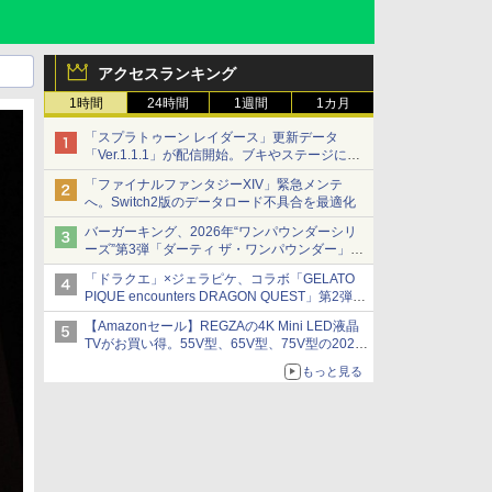
アクセスランキング
1時間
24時間
1週間
1カ月
「スプラトゥーン レイダース」更新データ
「Ver.1.1.1」が配信開始。ブキやステージに関
する不具合を修正
「ファイナルファンタジーXIV」緊急メンテ
へ。Switch2版のデータロード不具合を最適化
バーガーキング、2026年“ワンパウンダーシリ
ーズ”第3弾「ダーティ ザ・ワンパウンダー」を
8月7日発売
「ドラクエ」×ジェラピケ、コラボ「GELATO
「特製ガーリックマヨソース」を使用した超大
PIQUE encounters DRAGON QUEST」第2弾が
型チーズバーガー
本日発売
【Amazonセール】REGZAの4K Mini LED液晶
アイスカップに入ったスライムやわたぼう、ベ
TVがお買い得。55V型、65V型、75V型の2026
ビーサタンなどがオリジナルアートで登場
年モデルがラインナップ
もっと見る