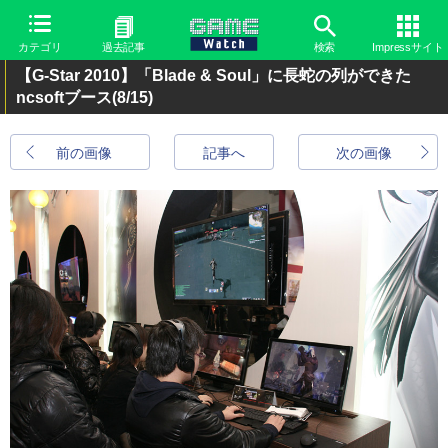
カテゴリ
過去記事
検索
Impressサイト
【G-Star 2010】「Blade & Soul」に長蛇の列ができた
ncsoftブース
(8/15)
前の画像
記事へ
次の画像