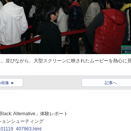
大行列に。並びながら、大型スクリーンに映されたムービーを熱心に
の画像
記事へ
lack: Alternative」体験レポート
ションシューティング
0101119_407963.html