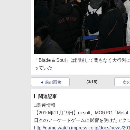
「Blade & Soul」は開場して間もなく
っていた
(3/15)
前の画像
次
関連記事
□関連情報
【2010年11月19日】ncsoft、MORPG「Metal B
日本のアーケードゲームに影響を受けたアク
http://game.watch.impress.co.jp/docs/news/2