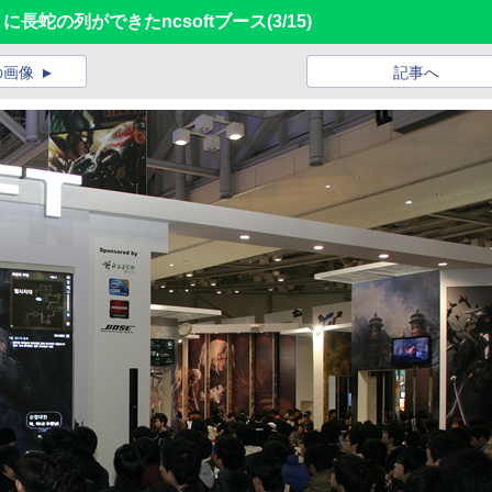
Soul」に長蛇の列ができたncsoftブース
(3/15)
の画像
記事へ