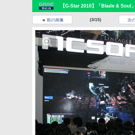
【G-Star 2010】「Blade & 
(3/15)
前の画像
次