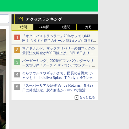
アクセスランキング
1時間
24時間
1週間
1カ月
「オクトパストラベラー」70%オフで1,643
円！ もうすぐ終了のセール情報まとめ【8月8日
更新】
マクドナルド、マックデリバリーの朝マックの
ニンテンドーeショップでは「大神 絶景版」が
最低注文料金が500円値上げ。8月18日より
67%オフで990円
1,500円から受付
バーガーキング、2026年“ワンパウンダーシリ
ーズ”第3弾「ダーティ ザ・ワンパウンダー」を
8月7日発売
そらザウルスやギャルきち、団長の吉野家Tシ
「特製ガーリックマヨソース」を使用した超大
ャツも！「hololive Splash T-Party!」全Tシャツ
型チーズバーガー
ラインナップ公開＆オンライン販売開始
「スーパーリアル麻雀 Venus Returns」8月27
日に発売決定。脱衣麻雀が3D×VRで復活
発売から2週間は20%オフになるセールが実施
もっと見る