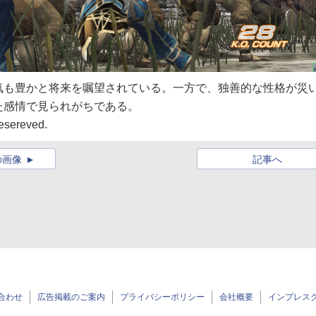
気も豊かと将来を嘱望されている。一方で、独善的な性格が災
た感情で見られがちである。
esereved.
の画像
記事へ
合わせ
広告掲載のご案内
プライバシーポリシー
会社概要
インプレス