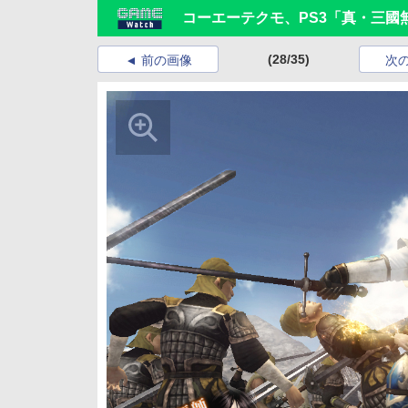
コーエーテクモ、PS3「真・三國無
(28/35)
前の画像
次