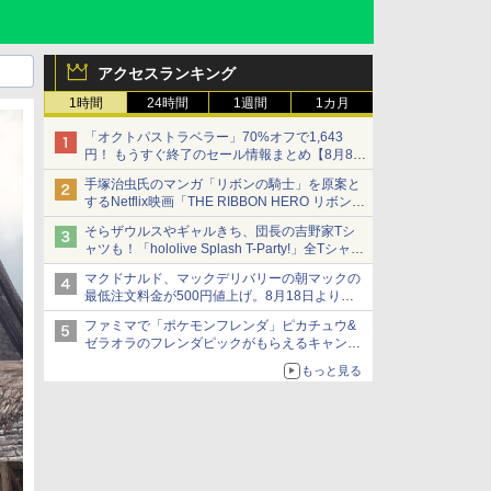
アクセスランキング
1時間
24時間
1週間
1カ月
「オクトパストラベラー」70%オフで1,643
円！ もうすぐ終了のセール情報まとめ【8月8日
更新】
手塚治虫氏のマンガ「リボンの騎士」を原案と
ニンテンドーeショップでは「大神 絶景版」が
するNetflix映画「THE RIBBON HERO リボンヒ
67%オフで990円
ーロー」本日配信開始
そらザウルスやギャルきち、団長の吉野家Tシ
ャツも！「hololive Splash T-Party!」全Tシャツ
ラインナップ公開＆オンライン販売開始
マクドナルド、マックデリバリーの朝マックの
最低注文料金が500円値上げ。8月18日より
1,500円から受付
ファミマで「ポケモンフレンダ」ピカチュウ&
ゼラオラのフレンダピックがもらえるキャンペ
ーン開催！
もっと見る