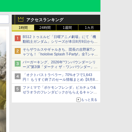
アクセスランキング
1時間
24時間
1週間
1カ月
BS12 トゥエルビ「日曜アニメ劇場」にて「機
動戦士ガンダム」シリーズが本日8月9日から8
週連続で放送
そらザウルスやギャルきち、団長の吉野家Tシ
初回は「機動戦士ガンダム【HDリマスター
ャツも！「hololive Splash T-Party!」全Tシャツ
版】」
ラインナップ公開＆オンライン販売開始
バーガーキング、2026年“ワンパウンダーシリ
ーズ”第3弾「ダーティ ザ・ワンパウンダー」を
8月7日発売
「オクトパストラベラー」70%オフで1,643
「特製ガーリックマヨソース」を使用した超大
円！ もうすぐ終了のセール情報まとめ【8月8日
型チーズバーガー
更新】
ファミマで「ポケモンフレンダ」ピカチュウ&
ニンテンドーeショップでは「大神 絶景版」が
ゼラオラのフレンダピックがもらえるキャンペ
67%オフで990円
ーン開催！
もっと見る