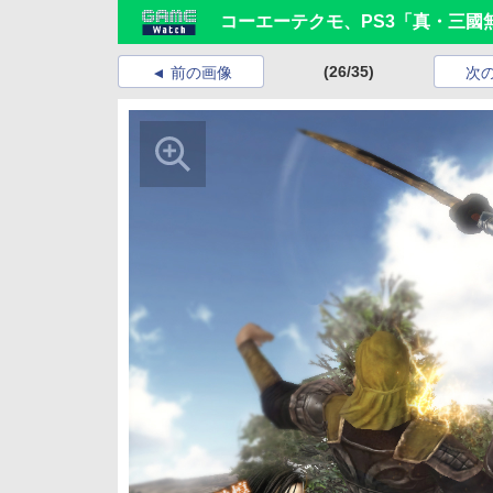
コーエーテクモ、PS3「真・三國無
(26/35)
前の画像
次