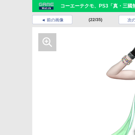
コーエーテクモ、PS3「真・三國無
(22/35)
前の画像
次