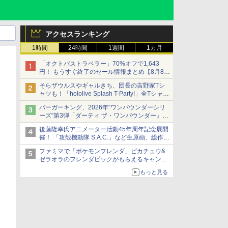
アクセスランキング
1時間
24時間
1週間
1カ月
「オクトパストラベラー」70%オフで1,643
円！ もうすぐ終了のセール情報まとめ【8月8日
更新】
そらザウルスやギャルきち、団長の吉野家Tシ
ニンテンドーeショップでは「大神 絶景版」が
ャツも！「hololive Splash T-Party!」全Tシャツ
67%オフで990円
ラインナップ公開＆オンライン販売開始
バーガーキング、2026年“ワンパウンダーシリ
ーズ”第3弾「ダーティ ザ・ワンパウンダー」を
8月7日発売
後藤隆幸氏アニメーター活動45年周年記念展開
「特製ガーリックマヨソース」を使用した超大
催！ 「攻殻機動隊 S.A.C.」など生原画、総作画
型チーズバーガー
監督修正が展示
ファミマで「ポケモンフレンダ」ピカチュウ&
ゼラオラのフレンダピックがもらえるキャンペ
ーン開催！
もっと見る