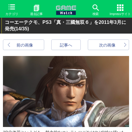
カテゴリ
過去記事
検索
Impressサイト
コーエーテクモ、PS3「真・三國無双６」を2011年3月に
発売
(14/35)
前の画像
記事へ
次の画像