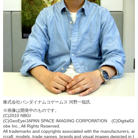
株式会社バンダイナムコゲームス 河野一聡氏
※画像は開発中のものです。
(C)2010 NBGI
(C)GeoEye/JAPAN SPACE IMAGING CORPORATION (C)DigitalGl
obe Inc., All Rights Reserved.
All trademarks and copyrights associated with the manufacturers, ai
rcraft, models, trade names, brands and visual images depicted in t