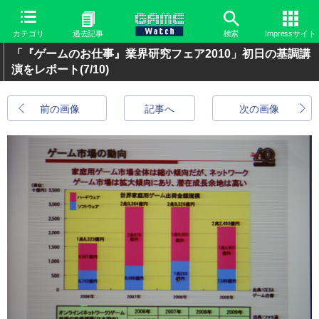
カテゴリ
過去記事
検索
Impressサイト
「『ゲームのお仕事』業界研究フェア2010」初日の基調講
演をレポート
(7/10)
前の画像
記事へ
次の画像