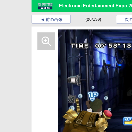
Electronic Entertainment Expo 2
(20/136)
前の画像
次