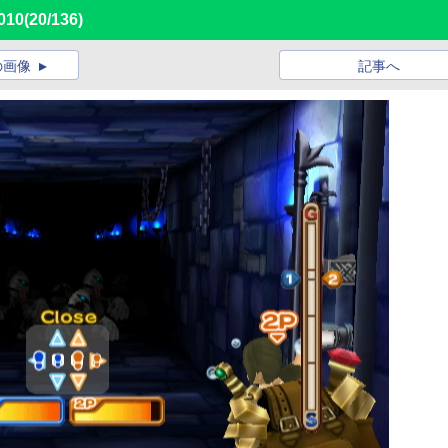
010
(20/136)
の画像
記事へ