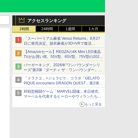
アクセスランキング
1時間
24時間
1週間
1カ月
「スーパーリアル麻雀 Venus Returns」8月27
日に発売決定。脱衣麻雀が3D×VRで復活
発売から2週間は20%オフになるセールが実施
【Amazonセール】REGZAの4K Mini LED液晶
TVがお買い得。55V型、65V型、75V型の2026
年モデルがラインナップ
バーガーキング、2026年“ワンパウンダーシリ
ーズ”第3弾「ダーティ ザ・ワンパウンダー」を
8月7日発売
「ドラクエ」×ジェラピケ、コラボ「GELATO
「特製ガーリックマヨソース」を使用した超大
PIQUE encounters DRAGON QUEST」第2弾が
型チーズバーガー
本日発売
対戦型格闘ゲーム「MARVEL闘魂」本日発売。
アイスカップに入ったスライムやわたぼう、ベ
マーベルを代表するヒーローやヴィランたちが
ビーサタンなどがオリジナルアートで登場
登場
もっと見る
「GUILTY GEAR」などの格ゲーを手掛けるア
ークシステムワークスが開発