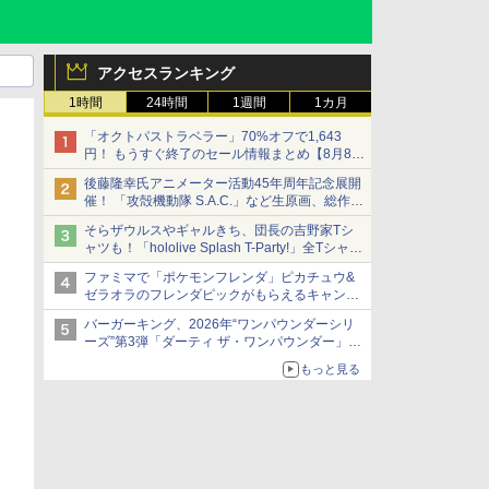
アクセスランキング
1時間
24時間
1週間
1カ月
「オクトパストラベラー」70%オフで1,643
円！ もうすぐ終了のセール情報まとめ【8月8日
更新】
後藤隆幸氏アニメーター活動45年周年記念展開
ニンテンドーeショップでは「大神 絶景版」が
催！ 「攻殻機動隊 S.A.C.」など生原画、総作画
67%オフで990円
監督修正が展示
そらザウルスやギャルきち、団長の吉野家Tシ
ャツも！「hololive Splash T-Party!」全Tシャツ
ラインナップ公開＆オンライン販売開始
ファミマで「ポケモンフレンダ」ピカチュウ&
ゼラオラのフレンダピックがもらえるキャンペ
ーン開催！
バーガーキング、2026年“ワンパウンダーシリ
ーズ”第3弾「ダーティ ザ・ワンパウンダー」を
8月7日発売
もっと見る
「特製ガーリックマヨソース」を使用した超大
型チーズバーガー