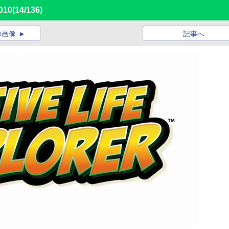
010
(14/136)
の画像
記事へ