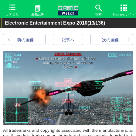
カテゴリ
過去記事
検索
Impressサイト
Electronic Entertainment Expo 2010
(13/136)
前の画像
記事へ
次の画像
All trademarks and copyrights associated with the manufacturers, ai
rcraft, models, trade names, brands and visual images depicted in t