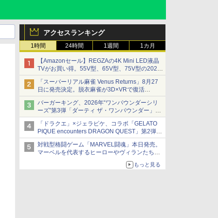
アクセスランキング
1時間
24時間
1週間
1カ月
【Amazonセール】REGZAの4K Mini LED液晶
TVがお買い得。55V型、65V型、75V型の2026
年モデルがラインナップ
「スーパーリアル麻雀 Venus Returns」8月27
日に発売決定。脱衣麻雀が3D×VRで復活
発売から2週間は20%オフになるセールが実施
バーガーキング、2026年“ワンパウンダーシリ
ーズ”第3弾「ダーティ ザ・ワンパウンダー」を
8月7日発売
「ドラクエ」×ジェラピケ、コラボ「GELATO
「特製ガーリックマヨソース」を使用した超大
PIQUE encounters DRAGON QUEST」第2弾が
型チーズバーガー
本日発売
対戦型格闘ゲーム「MARVEL闘魂」本日発売。
アイスカップに入ったスライムやわたぼう、ベ
マーベルを代表するヒーローやヴィランたちが
ビーサタンなどがオリジナルアートで登場
登場
もっと見る
「GUILTY GEAR」などの格ゲーを手掛けるア
ークシステムワークスが開発