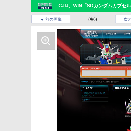
CJIJ、WIN「SDガンダムカプ
(4/8)
前の画像
次