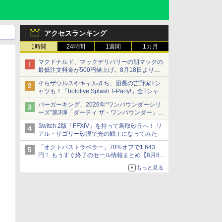
アクセスランキング
1時間
24時間
1週間
1カ月
マクドナルド、マックデリバリーの朝マックの
最低注文料金が500円値上げ。8月18日より
1,500円から受付
そらザウルスやギャルきち、団長の吉野家Tシ
ャツも！「hololive Splash T-Party!」全Tシャツ
ラインナップ公開＆オンライン販売開始
バーガーキング、2026年“ワンパウンダーシリ
ーズ”第3弾「ダーティ ザ・ワンパウンダー」を
8月7日発売
Switch 2版「FFXIV」を持って鳥取砂丘へ！ リ
「特製ガーリックマヨソース」を使用した超大
アル・サゴリー砂漠で光の戦士になってみた
型チーズバーガー
「オクトパストラベラー」70%オフで1,643
円！ もうすぐ終了のセール情報まとめ【8月8日
更新】
もっと見る
ニンテンドーeショップでは「大神 絶景版」が
67%オフで990円