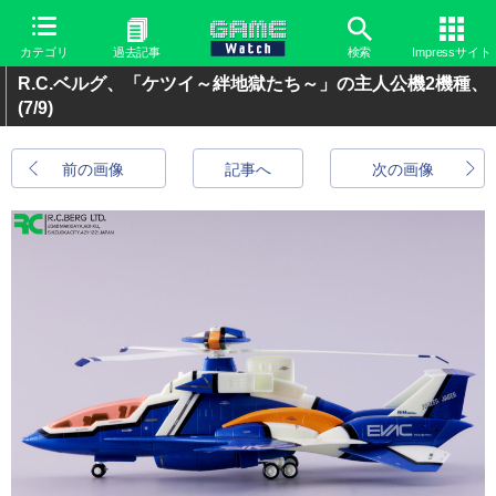
カテゴリ
過去記事
検索
Impressサイト
R.C.ベルグ、「ケツイ～絆地獄たち～」の主人公機2機種、
(7/9)
前の画像
記事へ
次の画像