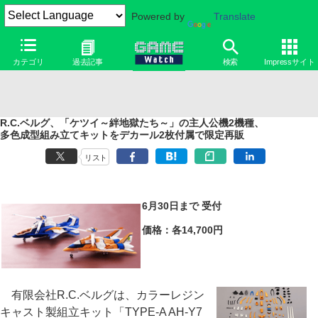
Powered by
Translate
カテゴリ
過去記事
検索
Impressサイト
R.C.ベルグ、「ケツイ～絆地獄たち～」の主人公機2機種、
多色成型組み立てキットをデカール2枚付属で限定再販
リスト
6月30日まで 受付
価格：各14,700円
有限会社R.C.ベルグは、カラーレジン
キャスト製組立キット「TYPE-A AH-Y7