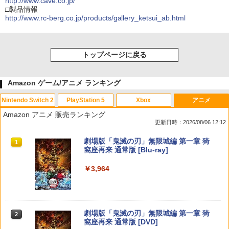
http://www.cave.co.jp/
□製品情報
http://www.rc-berg.co.jp/products/gallery_ketsui_ab.html
トップページに戻る
Amazon ゲーム/アニメ ランキング
Nintendo Switch 2
PlayStation 5
Xbox
アニメ
Amazon アニメ 販売ランキング
更新日時：2026/08/06 12:12
スプラトゥーン レイダース|オンライン
PlayStation 5 デジタル・エディション
Xbox プリペイドカード 10,000円 デジ
劇場版「鬼滅の刃」無限城編 第一章 猗
1
1
1
1
コード版
日本語専用 Console Language: Japan
タルコード 【旧 Xbox ギフトカード】
窩座再来 通常版 [Blu-ray]
ese only (CFI-2200B01)
[オンラインコード]
￥5,832
￥3,964
￥55,000
￥10,000
スプラトゥーン レイダース -Switch2
劇場版「鬼滅の刃」無限城編 第一章 猗
Beast of Reincarnation -PS5 【特典】
Xbox プリペイドカード 1,000円 デジタ
2
2
2
2
窩座再来 通常版 [DVD]
プロダクトコード 封入
ルコード 【旧 Xbox ギフトカード】 [オ