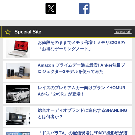
￥7,480
￥8,118
￥6,500
Special Site
お値段そのままでメモリ倍増！メモリ32GBの
「お得なゲーミングノート」
Amazon プライムデー過去最安! Anker注目プ
ロジェクター3モデルを使ってみた
レイズのプレミアムカー向けブランドHOMUR
Aから「2×9R」が登場！
総合オーディオブランドに進化するSHANLING
とは何者か？
「ドスパラTV」の配信現場に“PAD”撮影班が潜