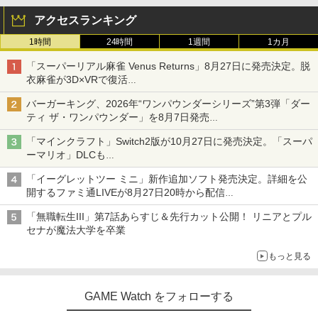
アクセスランキング
￥7,900
￥6,080
￥3,500
1時間
24時間
1週間
1カ月
機動戦士ガンダムSEED FREEDOM(通常
3
版)【Blu-ray】 [ 矢立肇 ]
「スーパーリアル麻雀 Venus Returns」8月27日に発売決定。脱
【8/05.8/10限定！お買い物マラソン×5の
【特典】BLUE REFLECTION Quartet:
【中古】ファイナルファンタジーIV
3
3
3
衣麻雀が3D×VRで復活
￥4,030
つく日｜ポイント最大49.5倍】【新品未
少女たちのキセキ PS5版(【早期購入特
発売から2週間は20%オフになるセールが実施
開封】バイオハザード レクイエム 通常
典】特別フォトフレーム「Quartet」)
￥3,799
バーガーキング、2026年“ワンパウンダーシリーズ”第3弾「ダー
版/Switch 2【日曜日以外即日発送】※レ
ティ ザ・ワンパウンダー」を8月7日発売
ターパック全国送料無料
￥6,350
「特製ガーリックマヨソース」を使用した超大型チーズバーガー
【BLU-R】超かぐや姫！ Blu-ray通常版
4
「マインクラフト」Switch2版が10月27日に発売決定。「スーパ
￥7,974
ーマリオ」DLCも
￥5,780
ゲーム機 本体 脳を鍛える大人の娯楽ゲ
Switch版からのアップグレードも可能に
4
【特典】STEINS;GATE RE:BOOT PS5
4
ーム 4タイトル収録 HDMI 差すだけ ワイ
「イーグレットツー ミニ」新作追加ソフト発売決定。詳細を公
版(【早期購入同梱特典】「STEINS;GAT
ヤレスコントローラー 付き 麻雀 将棋 脳
開するファミ通LIVEが8月27日20時から配信
【特典】ドラゴンクエストVII Reimagin
E 変移空間のオクテット」DLC)
4
トレ ゲーム イーハトーヴォ物語 サラブ
シリーズ累計100タイトルへ
ed NintendoSwitch2版(40周年スライム
レッドブリーダー3 KTFC-008B【メール
「無職転生III」第7話あらすじ＆先行カット公開！ リニアとプル
アクリルチャーム)
￥6,358
便送料無料】
セナが魔法大学を卒業
舞台『刀剣乱舞』蔵出し映像集ー天伝 蒼
5
空の兵 大坂冬の陣 篇ー【Blu-ray】 [ 本
￥7,987
￥4,980
もっと見る
田礼生 ]
【楽天ブックス限定特典+特典】SILENT
5
￥6,864
HILL: Townfall(アクリルキーホルダー+
GAME Watch をフォローする
【特典】ほの暮しの庭 switch2版(【初
【早期購入封入特典】DLCチラシ)
5
ゲーム&ウオッチ スーパーマリオブラザ
5
回外付特典】切り取れるクリアカード)
ーズ