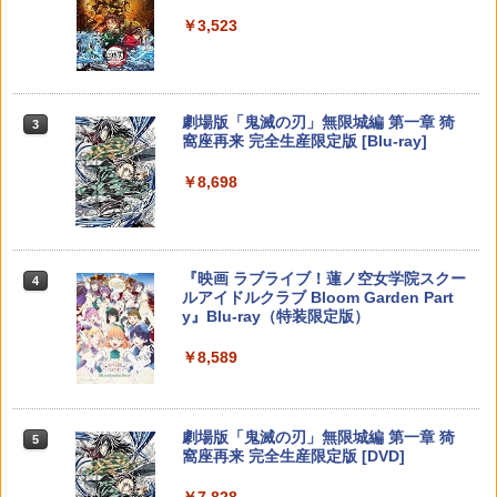
ンラインコード]
￥6,455
￥3,523
￥7,286
￥1,000
Nintendo Switch 2(日本語・国内専用)
劇場版「鬼滅の刃」無限城編 第一章 猗
【純正品】ディスクドライブ(CFI-ZDD1
3
3
【純正品】Xbox ワイヤレス コントロー
3
3
窩座再来 完全生産限定版 [Blu-ray]
J) PlayStation 5
ラー + USB-C® ケーブル
￥55,603
￥8,698
￥11,849
￥8,300
【純正品】DualSense ワイヤレスコン
Xbox プリペイドカード 5,000円 デジタ
ニンテンドープリペイド番号 9000円|オ
4
4
4
『映画 ラブライブ！蓮ノ空女学院スクー
4
トローラー ミッドナイト ブラック(CFI-
ルコード 【旧 Xbox ギフトカード】 [オ
ンラインコード版
ルアイドルクラブ Bloom Garden Part
ZCT2J01)
ンラインコード]
y』Blu-ray（特装限定版）
￥9,000
￥10,737
￥5,000
￥8,589
ニンテンドープリペイド番号 5000円|オ
5
【純正品】DualSense ワイヤレスコン
【純正品】Xbox ワイヤレス コントロー
ンラインコード版
5
5
劇場版「鬼滅の刃」無限城編 第一章 猗
5
トローラー(CFI-ZCT2J)
ラー (ロボット ホワイト)
窩座再来 完全生産限定版 [DVD]
￥5,000
￥10,737
￥7,681