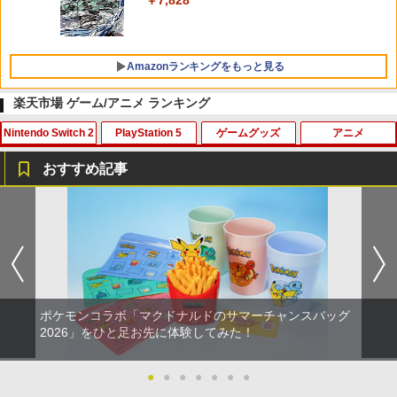
￥7,828
Amazonランキングをもっと見る
楽天市場 ゲーム/アニメ ランキング
Nintendo Switch 2
PlayStation 5
ゲームグッズ
アニメ
おすすめ記事
スーパー マリオパーティ ジャンボリー
【早期購入特典付き】【2026年10月29
NewスーパーマリオブラザーズWii ノコ
スマイルスライム ラメでキラキラ！キー
1
1
1
1
Nintendo Switch 2 Edition ＋ ジャンボ
日発売】 スパイクチュンソフト｜Spike
ノコエアホッケー
ホルダー キングスライム
リーTV Switch 2【ポスト投函】
Chunsoft Dune: Awakening【PS5】
￥1,218
￥2,960
￥7,882
￥5,740
ポケモンコラボ「マクドナルドのサマーチャンスバッグ
テレビ麻雀ゲーム 家庭用 麻雀ゲーム 一
2
【中古】【未使用品】ベイマックス Mov
【PowerA 公式ストア】パワーエー アド
オリ特付【08/27発売日お届け☆予約】
人遊び 電池式 脳トレ 麻雀 卓上 玩具 お
2
2026」をひと足お先に体験してみた！
2
2
ieNEX [DVDのみ]
バンテージ・ワイヤレスコントローラー
【新品】【PS5】METAL GEAR SOLID :
もちゃ ゲーム 持ち運び ポータブル 高齢
for Nintendo Switch 2 - ブラック 【任
MASTER COLLECTION Vol.2 [PS5版]
者 シニア プレゼント 父親 祖父 おうち時
天堂公式ライセンス商品】送料無料 国内
★浅草マッハオリジナル特典マイクロフ
￥3,280
●
●
●
●
●
●
●
間 敬老の日 父の日 ギフト 3ヶ月保証 EF
2年保証
ァイバータオル付★
-HO09