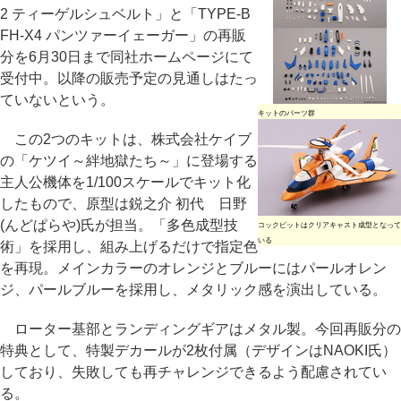
2 ティーゲルシュベルト」と「TYPE-B
FH-X4 パンツァーイェーガー」の再販
分を6月30日まで同社ホームページにて
受付中。以降の販売予定の見通しはたっ
ていないという。
キットのパーツ群
この2つのキットは、株式会社ケイブ
の「ケツイ～絆地獄たち～」に登場する
主人公機体を1/100スケールでキット化
したもので、原型は鋭之介 初代 日野
(んどぱらや)氏が担当。「多色成型技
コックピットはクリアキャスト成型となって
いる
術」を採用し、組み上げるだけで指定色
を再現。メインカラーのオレンジとブルーにはパールオレン
ジ、パールブルーを採用し、メタリック感を演出している。
ローター基部とランディングギアはメタル製。今回再販分の
特典として、特製デカールが2枚付属（デザインはNAOKI氏）
しており、失敗しても再チャレンジできるよう配慮されてい
る。