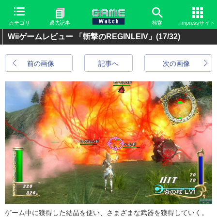
カテゴリ
過去記事
検索
Impressサイト
Wiiゲームレビュー 「斬撃のREGINLEIV」
(17/32)
前の画像
記事へ
次の画像
ゲーム中に獲得した結晶を使い、さまざまな武器を獲得していく。