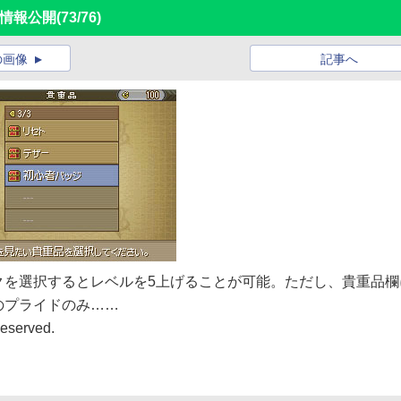
新情報公開
(73/76)
の画像
記事へ
クを選択するとレベルを5上げることが可能。ただし、貴重品欄
のプライドのみ……
eserved.