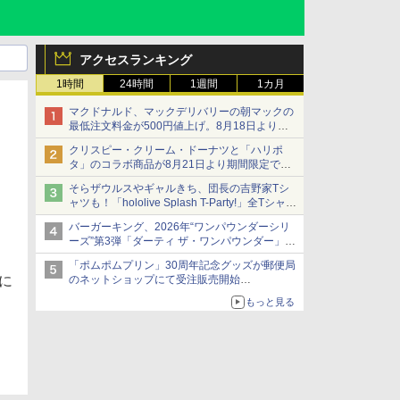
アクセスランキング
1時間
24時間
1週間
1カ月
マクドナルド、マックデリバリーの朝マックの
最低注文料金が500円値上げ。8月18日より
1,500円から受付
クリスピー・クリーム・ドーナツと「ハリポ
タ」のコラボ商品が8月21日より期間限定で発
売
そらザウルスやギャルきち、団長の吉野家Tシ
組分け帽子ドーナツなど見た目も楽しい商品が
ャツも！「hololive Splash T-Party!」全Tシャツ
登場
ラインナップ公開＆オンライン販売開始
バーガーキング、2026年“ワンパウンダーシリ
ーズ”第3弾「ダーティ ザ・ワンパウンダー」を
8月7日発売
「ポムポムプリン」30周年記念グッズが郵便局
「特製ガーリックマヨソース」を使用した超大
に
のネットショップにて受注販売開始
型チーズバーガー
「おもちもちもちクッション」など今年だけの
もっと見る
限定商品が登場