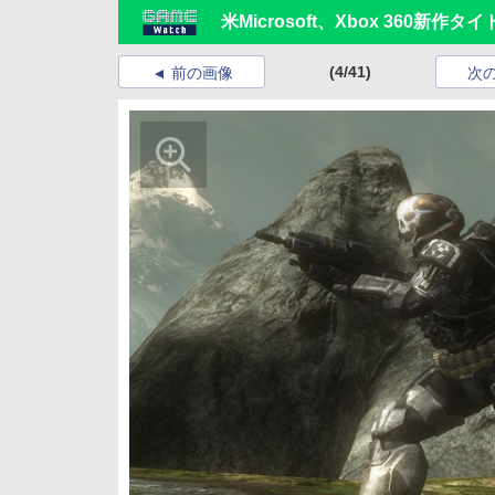
米Microsoft、Xbox 360新
(4/41)
前の画像
次