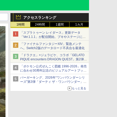
アクセスランキング
1時間
24時間
1週間
1カ月
「スプラトゥーン レイダース」更新データ
「Ver.1.1.1」が配信開始。ブキやステージに関
する不具合を修正
「ファイナルファンタジーXIV」緊急メンテ
へ。Switch2版のデータロード不具合を最適化
「ドラクエ」×ジェラピケ、コラボ「GELATO
PIQUE encounters DRAGON QUEST」第2弾が
本日発売
「ポケモン公式ぜんこく図鑑 1996-2026」発売
アイスカップに入ったスライムやわたぼう、ベ
に合わせ30周年記念のビジュアルアートブック
ビーサタンなどがオリジナルアートで登場
3冊同時発売が決定
バーガーキング、2026年“ワンパウンダーシリ
ーズ”第3弾「ダーティ ザ・ワンパウンダー」を
8月7日発売
もっと見る
「特製ガーリックマヨソース」を使用した超大
型チーズバーガー