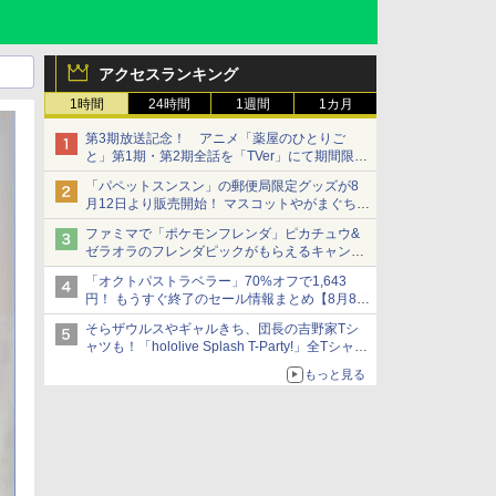
アクセスランキング
1時間
24時間
1週間
1カ月
第3期放送記念！ アニメ「薬屋のひとりご
と」第1期・第2期全話を「TVer」にて期間限定
で順次無料配信開始
「パペットスンスン」の郵便局限定グッズが8
月12日より販売開始！ マスコットやがまぐち、
レターセットなどが登場
ファミマで「ポケモンフレンダ」ピカチュウ&
ゼラオラのフレンダピックがもらえるキャンペ
ーン開催！
「オクトパストラベラー」70%オフで1,643
円！ もうすぐ終了のセール情報まとめ【8月8日
更新】
そらザウルスやギャルきち、団長の吉野家Tシ
ニンテンドーeショップでは「大神 絶景版」が
ャツも！「hololive Splash T-Party!」全Tシャツ
67%オフで990円
ラインナップ公開＆オンライン販売開始
もっと見る