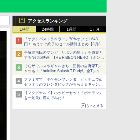
アクセスランキング
1時間
24時間
1週間
1カ月
「オクトパストラベラー」70%オフで1,643
円！ もうすぐ終了のセール情報まとめ【8月8日
更新】
手塚治虫氏のマンガ「リボンの騎士」を原案と
ニンテンドーeショップでは「大神 絶景版」が
するNetflix映画「THE RIBBON HERO リボンヒ
67%オフで990円
ーロー」本日配信開始
そらザウルスやギャルきち、団長の吉野家Tシ
ャツも！「hololive Splash T-Party!」全Tシャツ
ラインナップ公開＆オンライン販売開始
ファミマで「ポケモンフレンダ」ピカチュウ&
ゼラオラのフレンダピックがもらえるキャンペ
ーン開催！
【マクドナルド】ハッピーセット「ポケモン」
を一足先に遊んでみた！
30周年を記念して30種類のポケモンがおもちゃ
もっと見る
で登場