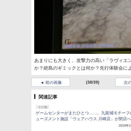
あまりにも大きく、攻撃力の高い「ラヴィエ
か？絶島のギミックとは何か？先行体験会に
(38/39)
前の画像
次
関連記事
その他
ゲームセンターがまたひとつ……。九龍城モチーフ
ューズメント施設「ウェアハウス 川崎店」が閉店へ
2019年