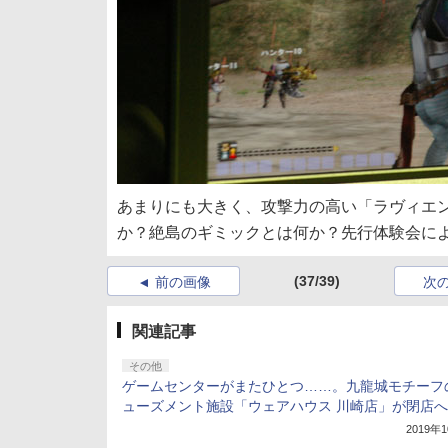
あまりにも大きく、攻撃力の高い「ラヴィエ
か？絶島のギミックとは何か？先行体験会に
(37/39)
前の画像
次
関連記事
その他
ゲームセンターがまたひとつ……。九龍城モチーフ
ューズメント施設「ウェアハウス 川崎店」が閉店へ
2019年