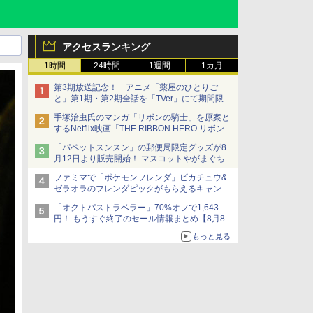
アクセスランキング
1時間
24時間
1週間
1カ月
第3期放送記念！ アニメ「薬屋のひとりご
と」第1期・第2期全話を「TVer」にて期間限定
で順次無料配信開始
手塚治虫氏のマンガ「リボンの騎士」を原案と
するNetflix映画「THE RIBBON HERO リボンヒ
ーロー」本日配信開始
「パペットスンスン」の郵便局限定グッズが8
月12日より販売開始！ マスコットやがまぐち、
レターセットなどが登場
ファミマで「ポケモンフレンダ」ピカチュウ&
ゼラオラのフレンダピックがもらえるキャンペ
ーン開催！
「オクトパストラベラー」70%オフで1,643
円！ もうすぐ終了のセール情報まとめ【8月8日
更新】
もっと見る
ニンテンドーeショップでは「大神 絶景版」が
67%オフで990円