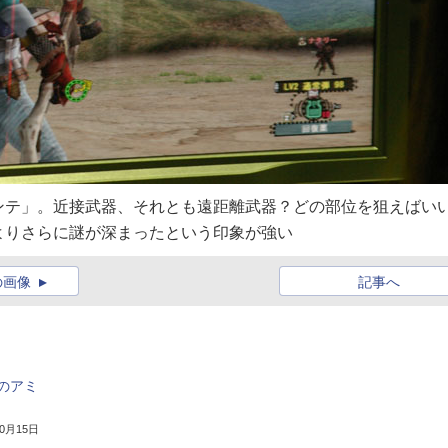
ンテ」。近接武器、それとも遠距離武器？どの部位を狙えばい
よりさらに謎が深まったという印象が強い
の画像
記事へ
のアミ
10月15日