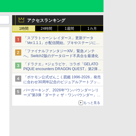
アクセスランキング
1時間
24時間
1週間
1カ月
「スプラトゥーン レイダース」更新データ
「Ver.1.1.1」が配信開始。ブキやステージに関
する不具合を修正
「ファイナルファンタジーXIV」緊急メンテ
へ。Switch2版のデータロード不具合を最適化
「ドラクエ」×ジェラピケ、コラボ「GELATO
PIQUE encounters DRAGON QUEST」第2弾が
本日発売
「ポケモン公式ぜんこく図鑑 1996-2026」発売
アイスカップに入ったスライムやわたぼう、ベ
に合わせ30周年記念のビジュアルアートブック
ビーサタンなどがオリジナルアートで登場
3冊同時発売が決定
バーガーキング、2026年“ワンパウンダーシリ
ーズ”第3弾「ダーティ ザ・ワンパウンダー」を
8月7日発売
もっと見る
「特製ガーリックマヨソース」を使用した超大
型チーズバーガー