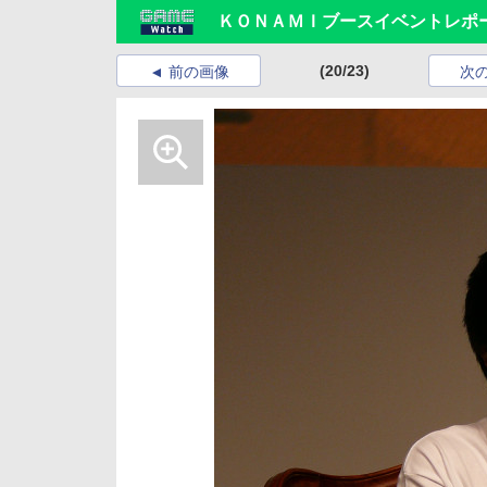
ＫＯＮＡＭＩブースイベントレポー
(20/23)
前の画像
次