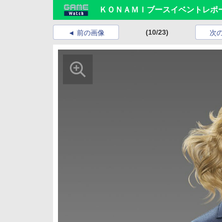
ＫＯＮＡＭＩブースイベントレポー
(10/23)
前の画像
次