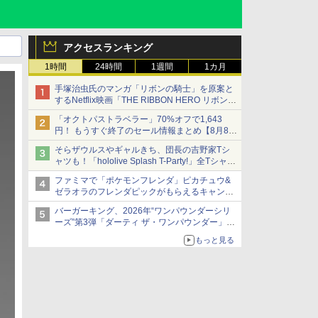
アクセスランキング
1時間
24時間
1週間
1カ月
手塚治虫氏のマンガ「リボンの騎士」を原案と
するNetflix映画「THE RIBBON HERO リボンヒ
ーロー」本日配信開始
「オクトパストラベラー」70%オフで1,643
円！ もうすぐ終了のセール情報まとめ【8月8日
更新】
そらザウルスやギャルきち、団長の吉野家Tシ
ニンテンドーeショップでは「大神 絶景版」が
ャツも！「hololive Splash T-Party!」全Tシャツ
67%オフで990円
ラインナップ公開＆オンライン販売開始
ファミマで「ポケモンフレンダ」ピカチュウ&
ゼラオラのフレンダピックがもらえるキャンペ
ーン開催！
バーガーキング、2026年“ワンパウンダーシリ
ーズ”第3弾「ダーティ ザ・ワンパウンダー」を
8月7日発売
もっと見る
「特製ガーリックマヨソース」を使用した超大
型チーズバーガー