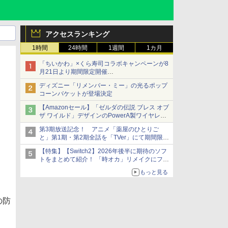
アクセスランキング
1時間
24時間
1週間
1カ月
「ちいかわ」×くら寿司コラボキャンペーンが8
月21日より期間限定開催
オリジナルの湯呑みや寿司皿が景品に登場！
ディズニー「リメンバー・ミー」の光るポップ
コーンバケットが登場決定
【Amazonセール】「ゼルダの伝説 ブレス オブ
ザ ワイルド」デザインのPowerA製ワイヤレス
コントローラーがお買い得。Switch2でも使用
第3期放送記念！ アニメ「薬屋のひとりご
可能
と」第1期・第2期全話を「TVer」にて期間限定
で順次無料配信開始
【特集】【Switch2】2026年後半に期待のソフ
トをまとめて紹介！ 「時オカ」リメイクにフロ
ム新作も……
もっと見る
の防