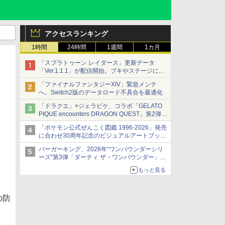
アクセスランキング
1時間
24時間
1週間
1カ月
「スプラトゥーン レイダース」更新データ
「Ver.1.1.1」が配信開始。ブキやステージに関
する不具合を修正
「ファイナルファンタジーXIV」緊急メンテ
へ。Switch2版のデータロード不具合を最適化
「ドラクエ」×ジェラピケ、コラボ「GELATO
PIQUE encounters DRAGON QUEST」第2弾が
本日発売
「ポケモン公式ぜんこく図鑑 1996-2026」発売
アイスカップに入ったスライムやわたぼう、ベ
に合わせ30周年記念のビジュアルアートブック
ビーサタンなどがオリジナルアートで登場
3冊同時発売が決定
バーガーキング、2026年“ワンパウンダーシリ
ーズ”第3弾「ダーティ ザ・ワンパウンダー」を
8月7日発売
もっと見る
「特製ガーリックマヨソース」を使用した超大
型チーズバーガー
の防