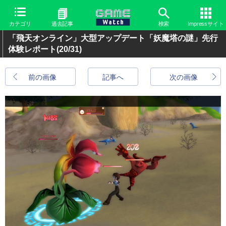
カテゴリ
過去記事
検索
Impressサイト
「飛天オンライン」大型アップデート「妖魔塔の謎」先行
体験レポート
(20/31)
前の画像
記事へ
次の画像