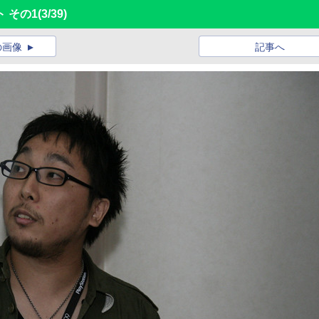
 その1
(3/39)
の画像
記事へ