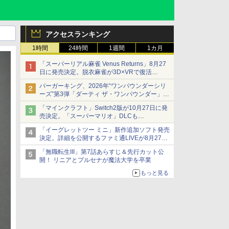
アクセスランキング
1時間
24時間
1週間
1カ月
「スーパーリアル麻雀 Venus Returns」8月27
日に発売決定。脱衣麻雀が3D×VRで復活
発売から2週間は20%オフになるセールが実施
バーガーキング、2026年“ワンパウンダーシリ
ーズ”第3弾「ダーティ ザ・ワンパウンダー」を
8月7日発売
「マインクラフト」Switch2版が10月27日に発
「特製ガーリックマヨソース」を使用した超大
売決定。「スーパーマリオ」DLCも
型チーズバーガー
Switch版からのアップグレードも可能に
「イーグレットツー ミニ」新作追加ソフト発売
決定。詳細を公開するファミ通LIVEが8月27日
20時から配信
「無職転生III」第7話あらすじ＆先行カット公
シリーズ累計100タイトルへ
開！ リニアとプルセナが魔法大学を卒業
もっと見る