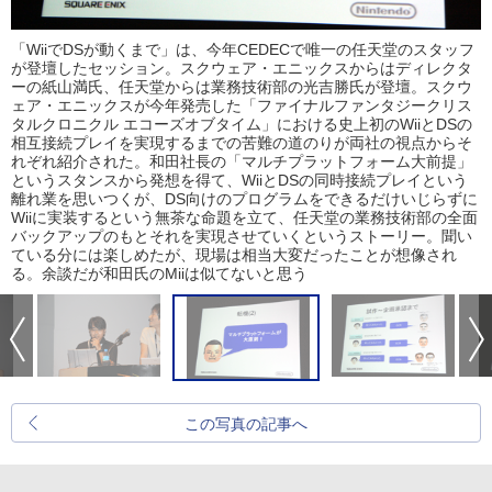
「WiiでDSが動くまで」は、今年CEDECで唯一の任天堂のスタッフ
が登壇したセッション。スクウェア・エニックスからはディレクタ
ーの紙山満氏、任天堂からは業務技術部の光吉勝氏が登壇。スクウ
ェア・エニックスが今年発売した「ファイナルファンタジークリス
タルクロニクル エコーズオブタイム」における史上初のWiiとDSの
相互接続プレイを実現するまでの苦難の道のりが両社の視点からそ
れぞれ紹介された。和田社長の「マルチプラットフォーム大前提」
というスタンスから発想を得て、WiiとDSの同時接続プレイという
離れ業を思いつくが、DS向けのプログラムをできるだけいじらずに
Wiiに実装するという無茶な命題を立て、任天堂の業務技術部の全面
バックアップのもとそれを実現させていくというストーリー。聞い
ている分には楽しめたが、現場は相当大変だったことが想像され
る。余談だが和田氏のMiiは似てないと思う
この写真の記事へ