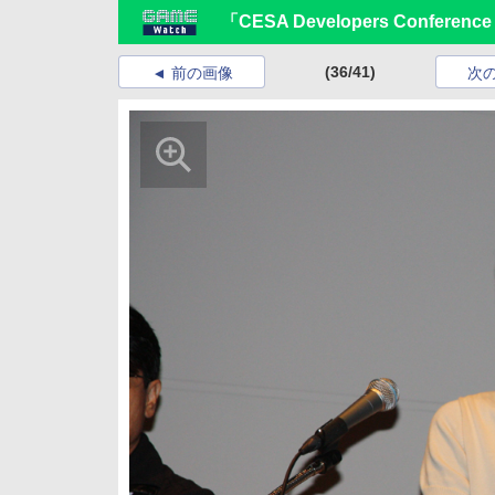
「CESA Developers Confe
(36/41)
前の画像
次