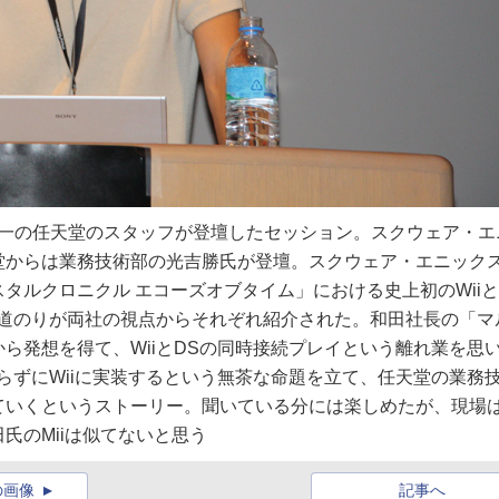
で唯一の任天堂のスタッフが登壇したセッション。スクウェア・エ
堂からは業務技術部の光吉勝氏が登壇。スクウェア・エニック
タルクロニクル エコーズオブタイム」における史上初のWiiと
の道のりが両社の視点からそれぞれ紹介された。和田社長の「マ
ら発想を得て、WiiとDSの同時接続プレイという離れ業を思
らずにWiiに実装するという無茶な命題を立て、任天堂の業務
ていくというストーリー。聞いている分には楽しめたが、現場
氏のMiiは似てないと思う
の画像
記事へ