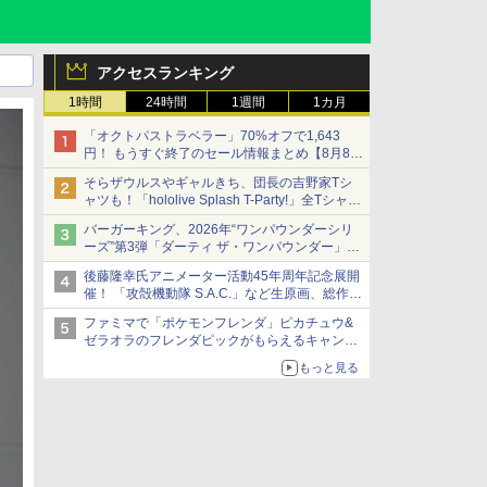
アクセスランキング
1時間
24時間
1週間
1カ月
「オクトパストラベラー」70%オフで1,643
円！ もうすぐ終了のセール情報まとめ【8月8日
更新】
そらザウルスやギャルきち、団長の吉野家Tシ
ニンテンドーeショップでは「大神 絶景版」が
ャツも！「hololive Splash T-Party!」全Tシャツ
67%オフで990円
ラインナップ公開＆オンライン販売開始
バーガーキング、2026年“ワンパウンダーシリ
ーズ”第3弾「ダーティ ザ・ワンパウンダー」を
8月7日発売
後藤隆幸氏アニメーター活動45年周年記念展開
「特製ガーリックマヨソース」を使用した超大
催！ 「攻殻機動隊 S.A.C.」など生原画、総作画
型チーズバーガー
監督修正が展示
ファミマで「ポケモンフレンダ」ピカチュウ&
ゼラオラのフレンダピックがもらえるキャンペ
ーン開催！
もっと見る