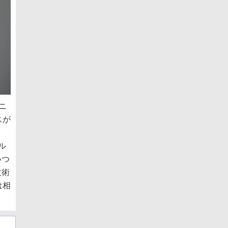
ニ
スが
ル
いつ
技術
は相