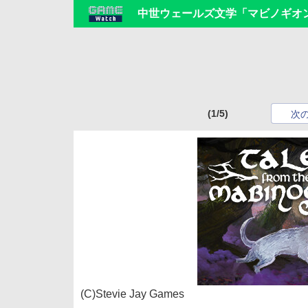
中世ウェールズ文学「マビノギオン」を基に
(1/5)
次
(C)Stevie Jay Games