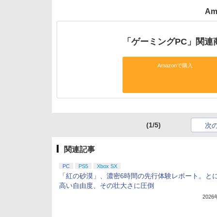
Am
「ゲーミングPC」関連
Amazonで購入
(1/5)
次
関連記事
PC
PS5
Xbox SX
「紅の砂漠」、濃密6時間の先行体験レポート。と
高い自由度、その壮大さに圧倒
202