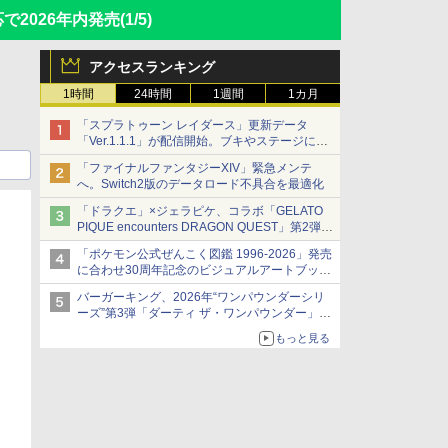
応で2026年内発売
(1/5)
アクセスランキング
1時間
24時間
1週間
1カ月
「スプラトゥーン レイダース」更新データ
「Ver.1.1.1」が配信開始。ブキやステージに関
する不具合を修正
「ファイナルファンタジーXIV」緊急メンテ
へ。Switch2版のデータロード不具合を最適化
「ドラクエ」×ジェラピケ、コラボ「GELATO
PIQUE encounters DRAGON QUEST」第2弾が
本日発売
「ポケモン公式ぜんこく図鑑 1996-2026」発売
アイスカップに入ったスライムやわたぼう、ベ
に合わせ30周年記念のビジュアルアートブック
ビーサタンなどがオリジナルアートで登場
3冊同時発売が決定
バーガーキング、2026年“ワンパウンダーシリ
ーズ”第3弾「ダーティ ザ・ワンパウンダー」を
8月7日発売
もっと見る
「特製ガーリックマヨソース」を使用した超大
型チーズバーガー