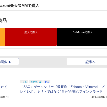
azon/楽天/DMMで購入
商品
楽天で購入
DMM.comで購入
の画像
記事へ
PS5
Xbox SX
PC
にかく
「SAO」ゲームシリーズ最新作「Echoes of Aincrad」プ
レイレポ。キリトではなく“自分”が挑むアインクラッド
6年3月7日
2026年3月6