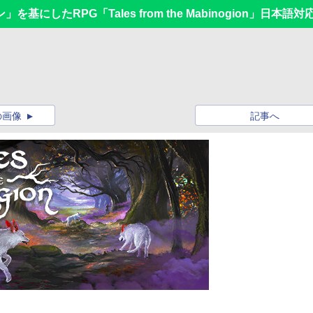
したRPG「Tales from the Mabinogion」日本語対
の画像
記事へ