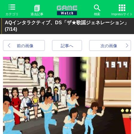
カテゴリ
過去記事
検索
Impressサイト
AQインタラクティブ、DS「ザ★歌謡ジェネレーション」
(7/14)
前の画像
記事へ
次の画像