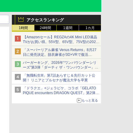
アクセスランキング
1時間
24時間
1週間
1カ月
【Amazonセール】REGZAの4K Mini LED液晶
TVがお買い得。55V型、65V型、75V型の2026
年モデルがラインナップ
「スーパーリアル麻雀 Venus Returns」8月27
日に発売決定。脱衣麻雀が3D×VRで復活
発売から2週間は20%オフになるセールが実施
バーガーキング、2026年“ワンパウンダーシリ
ーズ”第3弾「ダーティ ザ・ワンパウンダー」を
8月7日発売
「無職転生III」第7話あらすじ＆先行カット公
「特製ガーリックマヨソース」を使用した超大
開！ リニアとプルセナが魔法大学を卒業
型チーズバーガー
「ドラクエ」×ジェラピケ、コラボ「GELATO
PIQUE encounters DRAGON QUEST」第2弾が
本日発売
もっと見る
アイスカップに入ったスライムやわたぼう、ベ
ビーサタンなどがオリジナルアートで登場