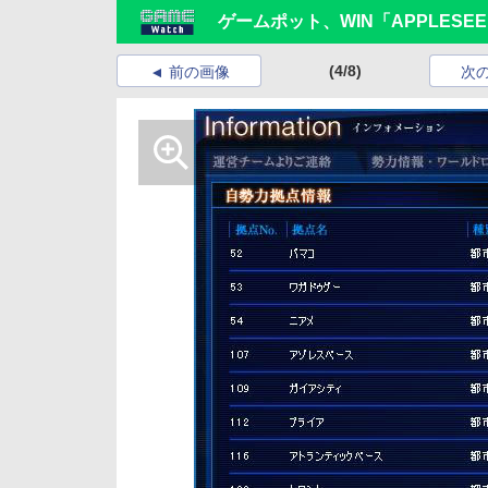
ゲームポット、WIN「APPLESEED
(4/8)
前の画像
次