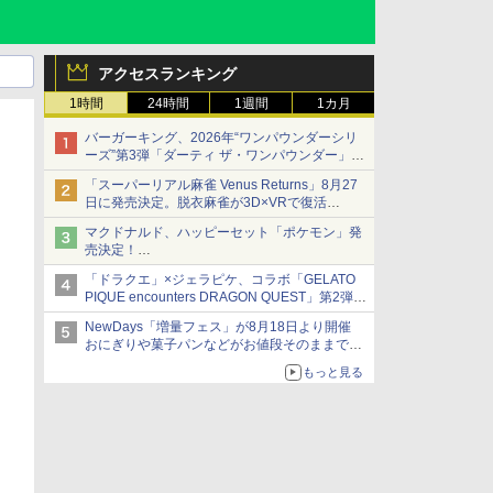
アクセスランキング
1時間
24時間
1週間
1カ月
バーガーキング、2026年“ワンパウンダーシリ
ーズ”第3弾「ダーティ ザ・ワンパウンダー」を
8月7日発売
「スーパーリアル麻雀 Venus Returns」8月27
「特製ガーリックマヨソース」を使用した超大
日に発売決定。脱衣麻雀が3D×VRで復活
型チーズバーガー
発売から2週間は20%オフになるセールが実施
マクドナルド、ハッピーセット「ポケモン」発
売決定！
ポケモン30周年記念で30匹が大集合
「ドラクエ」×ジェラピケ、コラボ「GELATO
PIQUE encounters DRAGON QUEST」第2弾が
本日発売
NewDays「増量フェス」が8月18日より開催
アイスカップに入ったスライムやわたぼう、ベ
おにぎりや菓子パンなどがお値段そのままで最
ビーサタンなどがオリジナルアートで登場
大50%増量！
もっと見る