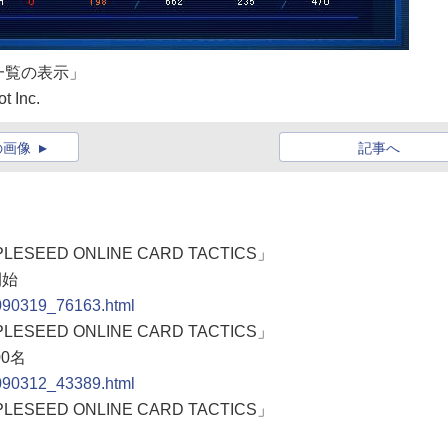
一覧の表示」
 Inc.
の画像
記事へ
EED ONLINE CARD TACTICS」
開始
0090319_76163.html
EED ONLINE CARD TACTICS」
0名
0090312_43389.html
EED ONLINE CARD TACTICS」