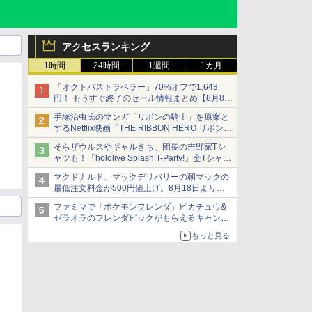
アクセスランキング
1時間
24時間
1週間
1カ月
「オクトパストラベラー」70%オフで1,643
円！ もうすぐ終了のセール情報まとめ【8月8日
更新】
手塚治虫氏のマンガ「リボンの騎士」を原案と
ニンテンドーeショップでは「大神 絶景版」が
するNetflix映画「THE RIBBON HERO リボンヒ
67%オフで990円
ーロー」本日配信開始
そらザウルスやギャルきち、団長の吉野家Tシ
ャツも！「hololive Splash T-Party!」全Tシャツ
ラインナップ公開＆オンライン販売開始
マクドナルド、マックデリバリーの朝マックの
最低注文料金が500円値上げ。8月18日より
1,500円から受付
ファミマで「ポケモンフレンダ」ピカチュウ&
ゼラオラのフレンダピックがもらえるキャンペ
ーン開催！
もっと見る