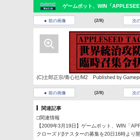
ゲームポット、WIN「APPLESEED
(2/8)
前の画像
次
(C)士郎正宗/青心社/M2 Published by Gamepot
(2/8)
前の画像
次
関連記事
□関連情報
【2009年3月19日】ゲームポット、WIN「APPLES
クローズドβテスターの募集を20日16時より