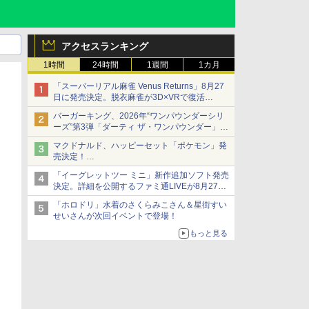
アクセスランキング
1時間
24時間
1週間
1カ月
「スーパーリアル麻雀 Venus Returns」8月27
日に発売決定。脱衣麻雀が3D×VRで復活
発売から2週間は20%オフになるセールが実施
バーガーキング、2026年“ワンパウンダーシリ
ーズ”第3弾「ダーティ ザ・ワンパウンダー」を
8月7日発売
マクドナルド、ハッピーセット「ポケモン」発
「特製ガーリックマヨソース」を使用した超大
売決定！
型チーズバーガー
ポケモン30周年記念で30匹が大集合
「イーグレットツー ミニ」新作追加ソフト発売
決定。詳細を公開するファミ通LIVEが8月27日
20時から配信
「ホロドリ」水着のさくらみこさん＆星街すい
シリーズ累計100タイトルへ
せいさんが次回イベントで登場！
もっと見る