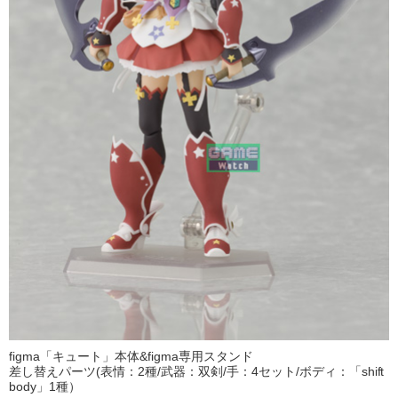
figma「キュート」本体&figma専用スタンド
差し替えパーツ(表情：2種/武器：双剣/手：4セット/ボディ：「shift
body」1種）