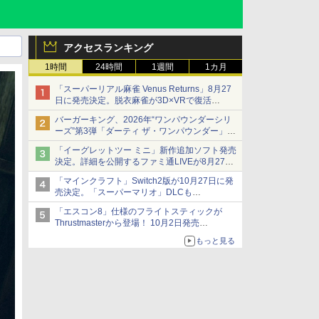
アクセスランキング
1時間
24時間
1週間
1カ月
「スーパーリアル麻雀 Venus Returns」8月27
日に発売決定。脱衣麻雀が3D×VRで復活
発売から2週間は20%オフになるセールが実施
バーガーキング、2026年“ワンパウンダーシリ
ーズ”第3弾「ダーティ ザ・ワンパウンダー」を
8月7日発売
「イーグレットツー ミニ」新作追加ソフト発売
「特製ガーリックマヨソース」を使用した超大
決定。詳細を公開するファミ通LIVEが8月27日
型チーズバーガー
20時から配信
「マインクラフト」Switch2版が10月27日に発
シリーズ累計100タイトルへ
売決定。「スーパーマリオ」DLCも
Switch版からのアップグレードも可能に
「エスコン8」仕様のフライトスティックが
Thrustmasterから登場！ 10月2日発売
ジョイスティックに振動機能を搭載。予約受付
もっと見る
も開始