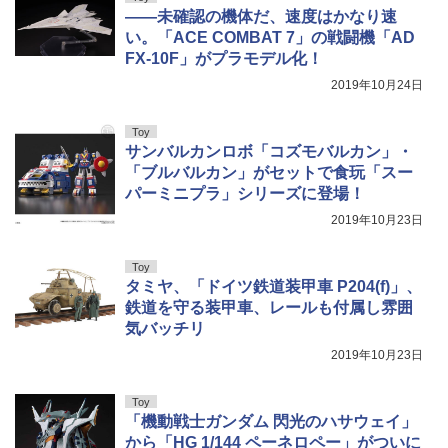
――未確認の機体だ、速度はかなり速
い。「ACE COMBAT 7」の戦闘機「AD
FX-10F」がプラモデル化！
2019年10月24日
Toy
サンバルカンロボ「コズモバルカン」・
「ブルバルカン」がセットで食玩「スー
パーミニプラ」シリーズに登場！
2019年10月23日
Toy
タミヤ、「ドイツ鉄道装甲車 P204(f)」、
鉄道を守る装甲車、レールも付属し雰囲
気バッチリ
2019年10月23日
Toy
「機動戦士ガンダム 閃光のハサウェイ」
から「HG 1/144 ペーネロペー」がついに