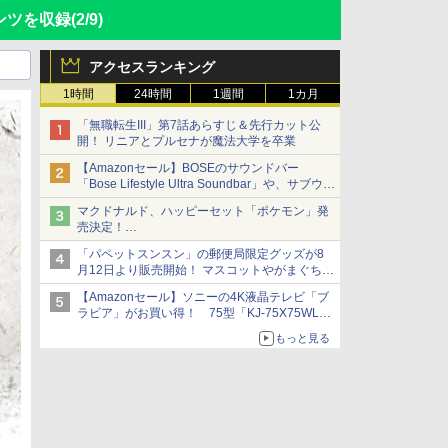
テンツを収録
(2/9)
アクセスランキング
1時間
24時間
1週間
1カ月
「無職転生III」第7話あらすじ＆先行カット公
開！ リニアとプルセナが魔法大学を卒業
【Amazonセール】BOSEのサウンドバー
「Bose Lifestyle Ultra Soundbar」や、サブウー
ファー「Bose Lifestyle Ultra Subwoofer」など
マクドナルド、ハッピーセット「ポケモン」発
お買い得！
売決定！
ポケモン30周年記念で30匹が大集合
「パペットスンスン」の郵便局限定グッズが8
月12日より販売開始！ マスコットやがまぐち、
レターセットなどが登場
【Amazonセール】ソニーの4K液晶テレビ「ブ
ラビア」がお買い得！ 75型「KJ-75X75WL」
などラインナップ
もっと見る