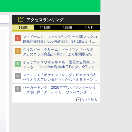
アクセスランキング
1時間
24時間
1週間
1カ月
マクドナルド、マックデリバリーの朝マックの
最低注文料金が500円値上げ。8月18日より
1,500円から受付
クリスピー・クリーム・ドーナツと「ハリポ
タ」のコラボ商品が8月21日より期間限定で発
売
そらザウルスやギャルきち、団長の吉野家Tシ
組分け帽子ドーナツなど見た目も楽しい商品が
ャツも！「hololive Splash T-Party!」全Tシャツ
登場
ラインナップ公開＆オンライン販売開始
ファミマで「ポケモンフレンダ」ピカチュウ&
ゼラオラのフレンダピックがもらえるキャンペ
ーン開催！
バーガーキング、2026年“ワンパウンダーシリ
ーズ”第3弾「ダーティ ザ・ワンパウンダー」を
8月7日発売
もっと見る
「特製ガーリックマヨソース」を使用した超大
型チーズバーガー