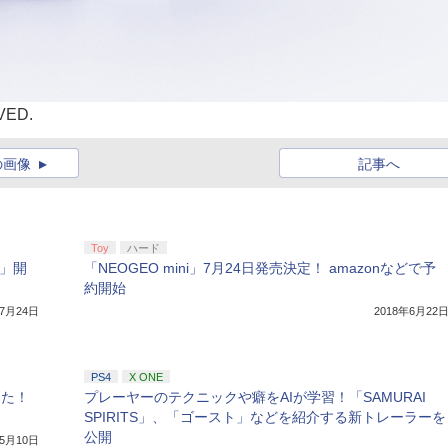
VED.
の画像
記事へ
Toy
ハード
i」開
「NEOGEO mini」7月24日発売決定！ amazonなどで予
約開始
年7月24日
2018年6月22
PS4
X ONE
きた！
プレーヤーのテクニックや癖をAIが学習！「SAMURAI
SPIRITS」、「ゴースト」などを紹介する新トレーラーを
公開
年5月10日