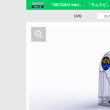
「NEOGEO mini」、「サム
(1/5)
次