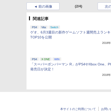
(2/4)
前の画像
次
関連記事
PS4
Vita
Switch
ゲオ、6月3週目の新作ゲームソフト週間売上ランキ
TOP10を公開
2018
PS4
X ONE
WIN
「スーパーボンバーマン R」がPS4やXbox One、
発売日が決定！
2018
本サイトのご利用について
お問い