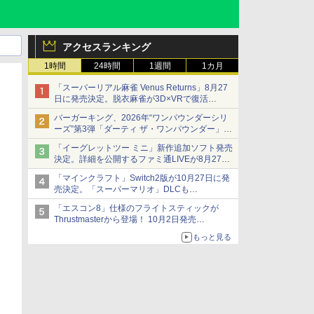
アクセスランキング
1時間
24時間
1週間
1カ月
「スーパーリアル麻雀 Venus Returns」8月27
日に発売決定。脱衣麻雀が3D×VRで復活
発売から2週間は20%オフになるセールが実施
バーガーキング、2026年“ワンパウンダーシリ
ーズ”第3弾「ダーティ ザ・ワンパウンダー」を
8月7日発売
「イーグレットツー ミニ」新作追加ソフト発売
「特製ガーリックマヨソース」を使用した超大
決定。詳細を公開するファミ通LIVEが8月27日
型チーズバーガー
20時から配信
「マインクラフト」Switch2版が10月27日に発
シリーズ累計100タイトルへ
売決定。「スーパーマリオ」DLCも
Switch版からのアップグレードも可能に
「エスコン8」仕様のフライトスティックが
Thrustmasterから登場！ 10月2日発売
ジョイスティックに振動機能を搭載。予約受付
もっと見る
も開始