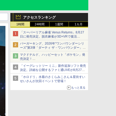
アクセスランキング
1時間
24時間
1週間
1カ月
「スーパーリアル麻雀 Venus Returns」8月27
日に発売決定。脱衣麻雀が3D×VRで復活
発売から2週間は20%オフになるセールが実施
バーガーキング、2026年“ワンパウンダーシリ
ーズ”第3弾「ダーティ ザ・ワンパウンダー」を
8月7日発売
マクドナルド、ハッピーセット「ポケモン」発
「特製ガーリックマヨソース」を使用した超大
売決定！
型チーズバーガー
ポケモン30周年記念で30匹が大集合
「イーグレットツー ミニ」新作追加ソフト発売
決定。詳細を公開するファミ通LIVEが8月27日
20時から配信
「ホロドリ」水着のさくらみこさん＆星街すい
シリーズ累計100タイトルへ
せいさんが次回イベントで登場！
もっと見る