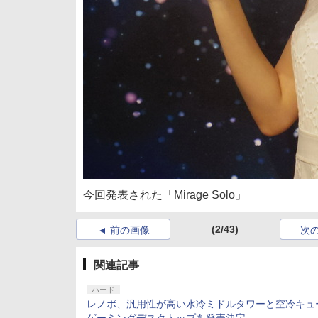
今回発表された「Mirage Solo」
(2/43)
前の画像
次
関連記事
ハード
レノボ、汎用性が高い水冷ミドルタワーと空冷キュ