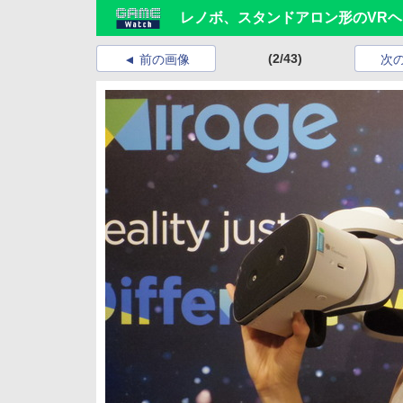
レノボ、スタンドアロン形のVRヘ
(2/43)
前の画像
次