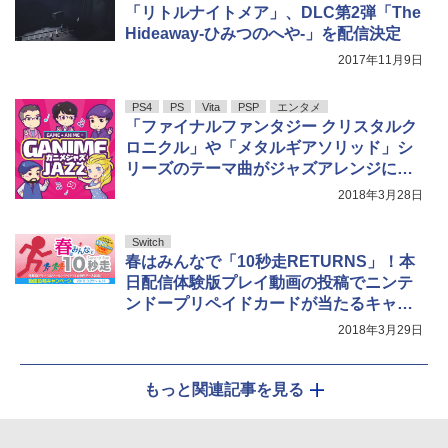
「リトルナイトメア」、DLC第2弾「The
Hideaway-ひみつのへや-」を配信決定
2017年11月9日
PS4
PS
Vita
PSP
エンタメ
「ファイナルファンタジー クリスタルク
ロニクル」や「メタルギアソリッド」シ
リーズのテーマ曲がジャズアレンジに！
全12曲のCDが発売決定
2018年3月28日
Switch
春はみんなで「10秒走RETURNS」！本
日配信体験版プレイ動画の投稿でニンテ
ンドープリペイドカードが当たるキャン
ペーン開始
2018年3月29日
もっと関連記事を見る