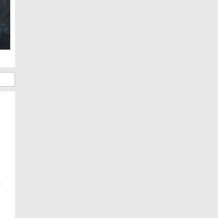
日
の
日