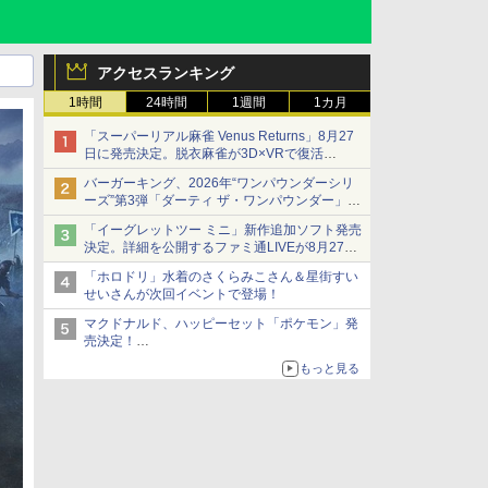
アクセスランキング
1時間
24時間
1週間
1カ月
「スーパーリアル麻雀 Venus Returns」8月27
日に発売決定。脱衣麻雀が3D×VRで復活
発売から2週間は20%オフになるセールが実施
バーガーキング、2026年“ワンパウンダーシリ
ーズ”第3弾「ダーティ ザ・ワンパウンダー」を
8月7日発売
「イーグレットツー ミニ」新作追加ソフト発売
「特製ガーリックマヨソース」を使用した超大
決定。詳細を公開するファミ通LIVEが8月27日
型チーズバーガー
20時から配信
「ホロドリ」水着のさくらみこさん＆星街すい
シリーズ累計100タイトルへ
せいさんが次回イベントで登場！
マクドナルド、ハッピーセット「ポケモン」発
売決定！
ポケモン30周年記念で30匹が大集合
もっと見る