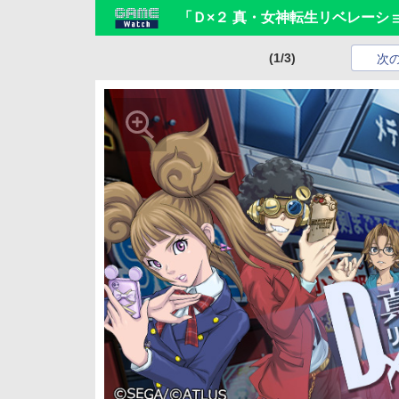
「Ｄ×２ 真・女神転生リベレーシ
(1/3)
次