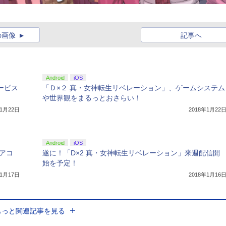
の画像
記事へ
Android
iOS
ービス
「Ｄ×２ 真・女神転生リベレーション」、ゲームシステム
や世界観をまるっとおさらい！
年1月22日
2018年1月22
Android
iOS
アコ
遂に！「D×2 真・女神転生リベレーション」来週配信開
始を予定！
年1月17日
2018年1月16
もっと関連記事を見る