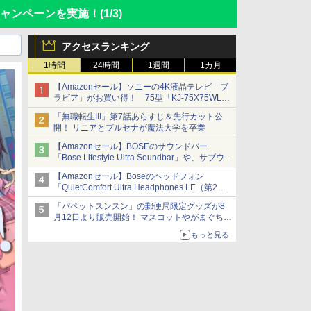
キャンペーンを実施！
(1/3)
アクセスランキング
1時間
24時間
1週間
1カ月
【Amazonセール】ソニーの4K液晶テレビ「ブ
ラビア」がお買い得！ 75型「KJ-75X75WL」
などラインナップ
「無職転生III」第7話あらすじ＆先行カット公
開！ リニアとプルセナが魔法大学を卒業
【Amazonセール】BOSEのサウンドバー
「Bose Lifestyle Ultra Soundbar」や、サブウー
ファー「Bose Lifestyle Ultra Subwoofer」など
【Amazonセール】Boseのヘッドフォン
お買い得！
「QuietComfort Ultra Headphones LE（第2世
代）」などお買い得価格で登場
「パペットスンスン」の郵便局限定グッズが8
イマーシブオーディオで臨場感ある音楽体験が
月12日より販売開始！ マスコットやがまぐち、
楽しめる
レターセットなどが登場
もっと見る